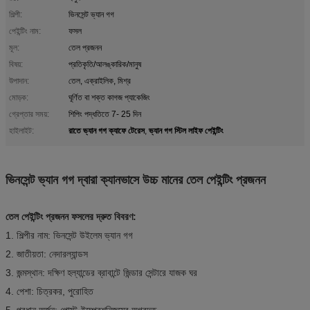
শিল্পী:
ভিনসেন্ট ভ্যান গগ
পেইন্টিং নাম:
ফসল
মূল:
তেল প্রজনন
বিষয়:
প্রতিকৃতি/আলঙ্কারিক/মানুষ
উপাদান:
তেল, এক্রাইলিক, মিশ্র
মোড়ক:
ঘূর্ণিত বা শক্ত কাগজ প্যাকেজিং
গ্রেপ্তার সময়:
শিপিং পদ্ধতিতে 7- 25 দিন
রাতে ভ্যান গগ ক্যাফে টেরেস
ভ্যান গগ স্টিল লাইফ পেইন্টিং
হাইলাইট:
,
ভিনসেন্ট ভ্যান গগ দ্বারা ক্যানভাসে উচ্চ মানের তেল পেইন্টিং প্রজনন
তেল পেইন্টিং প্রজনন ফসলের দ্রুত বিবরণ:
1. শিল্পীর নাম: ভিনসেন্ট উইলেম ভ্যান গগ
2. জাতীয়তা: নেদারল্যান্ডস
3. জন্মস্থান: দক্ষিণ হল্যান্ডের ব্রাবান্টে জিন্ডার সেন্টারে যাজক ঘর
4. পেশা: চিত্রকর, পুরোহিত
5. প্রধান অর্জন: পোস্ট-ইম্প্রেশনিজমের অগ্রদূত