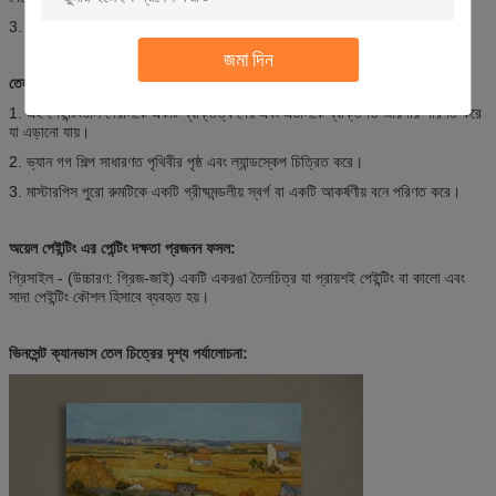
3. একটি সুন্দর গ্রাম বা কল্পনা করা ইউটোপিয়া একটি প্যানোরামিক দৃশ্য চিত্রিত করা।
জমা দিন
তেল পেইন্টিং প্রজনন ফসল প্রয়োগ:
1. এই পেইন্টিংগুলি দেয়ালকে একটি ব্যক্তিত্ব দেয় এবং এগুলিকে ব্যক্তিগত জায়গায় পরিণত করে
যা এড়ানো যায়।
2. ভ্যান গগ শিল্প সাধারণত পৃথিবীর পৃষ্ঠ এবং ল্যান্ডস্কেপ চিত্রিত করে।
3. মাস্টারপিস পুরো রুমটিকে একটি গ্রীষ্মমন্ডলীয় স্বর্গ বা একটি আকর্ষণীয় বনে পরিণত করে।
অয়েল পেইন্টিং এর পেন্টিং দক্ষতা প্রজনন ফসল:
গ্রিসাইল - (উচ্চারণ: গ্রিজ-জাই) একটি একরঙা তৈলচিত্র যা প্রায়শই পেইন্টিং বা কালো এবং
সাদা পেইন্টিং কৌশল হিসাবে ব্যবহৃত হয়।
ভিনসেন্ট ক্যানভাস তেল চিত্রের দৃশ্য পর্যালোচনা: