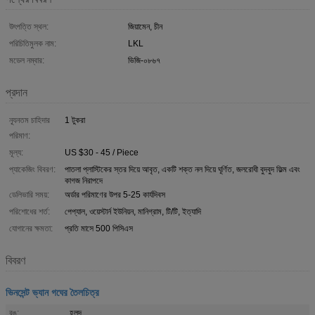
উৎপত্তি স্থল:
জিয়ামেন, চীন
পরিচিতিমুলক নাম:
LKL
মডেল নম্বার:
ভিজি-০৮৬৭
প্রদান
ন্যূনতম চাহিদার
1 টুকরা
পরিমাণ:
মূল্য:
US $30 - 45 / Piece
প্যাকেজিং বিবরণ:
পাতলা প্লাস্টিকের স্তর দিয়ে আবৃত, একটি শক্ত নল দিয়ে ঘূর্ণিত, জলরোধী বুদবুদ ফিল্ম এবং
কাগজ নিরাপদে
ডেলিভারি সময়:
অর্ডার পরিমাণের উপর 5-25 কার্যদিবস
পরিশোধের শর্ত:
পেপ্যাল, ওয়েস্টার্ন ইউনিয়ন, মানিগ্রাম, টি/টি, ইত্যাদি
যোগানের ক্ষমতা:
প্রতি মাসে 500 পিসিএস
বিবরণ
ভিনসেন্ট ভ্যান গঘের তৈলচিত্র
রঙ:
হলুদ