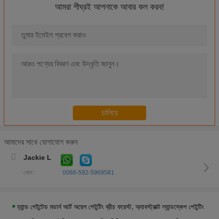
আমরা শীঘ্রই আপনাকে আবার কল করব!
ফটোগ্রাফ থেকে ক্যানভাস কাস্টম তেল পেইন্টিং পোর্ট্রেট হাতে আঁকা বিবাহের প্রতিকৃতি
ব্যক্তিগত কাস্টম তেল পেইন্টিং পোর্ট্রেট পরিবারের তেল প্রতিকৃতি হাউস ডেকো জন্য ক্যানভা
হস্তনির্মিত মডার্ন আর্ট অয়েল পেইন্টিং / কফি স্টোরের জন্য ফ্লোরাল অয়েল পেইন্টিং ওয়াল আর্ট
বড় সমসাময়িক তেল পেইন্টিং মিউজিক পিপল পলিয়েস্টার ফ্যাব্রিক বসার ঘরের দেয়াল সাজানোর
হোয়াইট ওয়াল সাজসজ্জার জন্য হাতে আঁকা বিমূর্ত ক্যানভাস আর্ট পেইন্টিং বেগুনি পোষাক
পাতলা প্লাস্টিকের স্তর দিয়ে আচ্ছাদিত বিমূর্ত কমলা ক্যানভাস পেইন্টিং প্রাচীর সজ্জা
আলংকারিক সিনারি টাস্কানি পেইন্টিং এক্রাইলিক হাতে আঁকা আধুনিক শিল্প পেন্টিং
আধুনিক বিমূর্ত ল্যান্ডস্কেপ তেল পেইন্টিং হলুদ লাল Tuscany গ্রাম কোম্পানি সজ্জা
আমাদের সাথে যোগাযোগ করুন
হ্যান্ড পেইন্টেড স্প্যানিশ অয়েল পেইন্টিং / ফিমেল পেইন্টিং ফ্ল্যামেনকো ড্যান্সার ক্যানভাস আর্ট
Jackie L
100% হস্তনির্মিত আধুনিক শিল্প তেল পেইন্টিং ক্যানভাস ক্যাসিনো পপ গেমিং ওয়াল আর্ট
ফোন :
0086-592-5969581
কাস্টম তেল পেইন্টিং আধুনিক বিমূর্ত শিল্প হস্তনির্মিত ক্যানভাস স্যাক্সোফোন রুম সজ্জা
বাড়ির অভ্যন্তরের জন্য ফ্রেমযুক্ত আধুনিক শিল্প তেল পেইন্টিং আলংকারিক স্যাক্সোফোন যন্ত্র
হ্যান্ড পেইন্টেড মডার্ন আর্ট অয়েল পেইন্টিং ব্রীচ ফরেস্ট, অ্যাবস্ট্রাক্ট ল্যান্ডস্কেপ পেইন্টিং