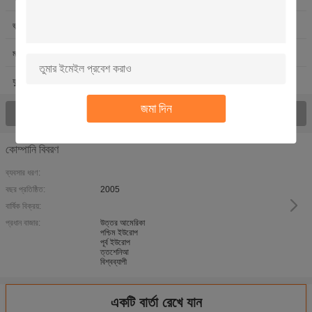
ভূমধ্যসাগরীয় তেল পেইন্টিং
ভিনসেন্ট ভ্যান গঘের তৈলচিত্র
মানুষ তেল পেইন্টিং
ক্লদ মনিট অয়েল পেইন্টিং
ফুলের তেল পেইন্টিং
নৌকা তেল পেইন্টিং
জমা দিন
সকল পণ্য দেখুন
কোম্পানি বিবরণ
ব্যবসার ধরণ:
বছর প্রতিষ্ঠিত:
2005
বার্ষিক বিক্রয়:
প্রধান বাজার:
উত্তর আমেরিকা
পশ্চিম ইউরোপ
পূর্ব ইউরোপ
ত্তশেনিআ
বিশ্বব্যাপী
একটি বার্তা রেখে যান